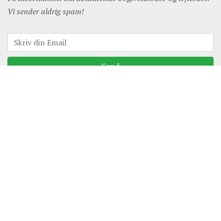
Vi sender aldrig spam!
Send
Fensmarkgade 1, 22oo København N
post@astangaforeningen.dk
+45 61676790