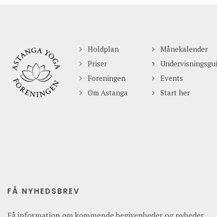
Holdplan
Månekalender
Priser
Undervisningsgu
Foreningen
Events
Om Astanga
Start her
FÅ NYHEDSBREV
Få information om kommende begivenheder og nyheder.